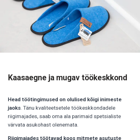
Kaasaegne ja mugav töökeskkond
Head töötingimused on olulised kõigi inimeste
jaoks
. Tänu kvaliteetsetele töökeskkondadele
riigimajades, saab oma ala parimaid spetsialiste
värvata asukohast olenemata.
Riigimajades töötavad koos mitmete asutuste