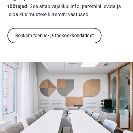
töötajad
. See aitab vajalikul infol paremini levida ja
leida küsimustele kiiremini vastused.
Rohkem teenus- ja töökeskkondadest