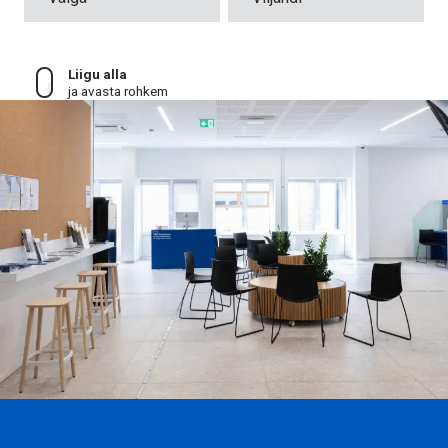
Valga
Liigu alla
Viljandi
ja avasta rohkem