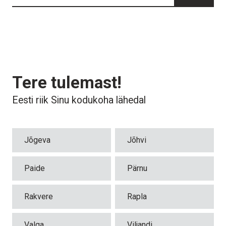
Avaleht
Asukohad
Kõik linnad
Ruumide broneerimine
Tere tulemast!
Jõgeva
Riigimajadest
Eesti riik Sinu kodukoha lähedal
Jõhvi
Programmist
Uudised
Jõgeva
Jõhvi
Paide
Teenus- ja töökeskkonnad
Kontakt
Pärnu
Paide
Pärnu
Ligipääsetavus
Rakvere
Kunst ja kujundus
Rakvere
Rapla
Rapla
Valga
Viljandi