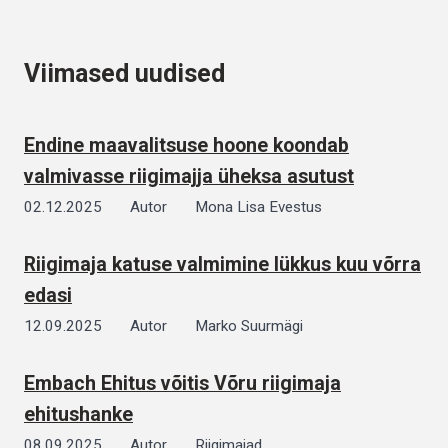
Viimased uudised
Endine maavalitsuse hoone koondab
valmivasse riigimajja üheksa asutust
02.12.2025
Autor
Mona Lisa Evestus
Riigimaja katuse valmimine lükkus kuu võrra
edasi
12.09.2025
Autor
Marko Suurmägi
Embach Ehitus võitis Võru riigimaja
ehitushanke
08.09.2025
Autor
Riigimajad