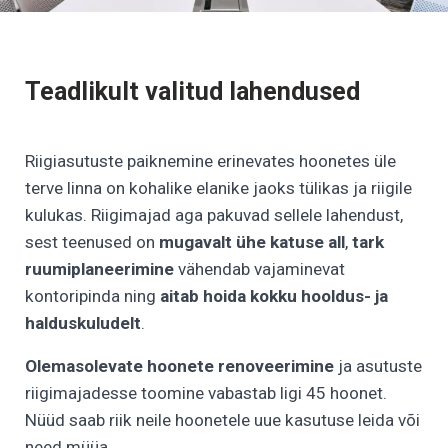
Teadlikult valitud lahendused
Riigiasutuste paiknemine erinevates hoonetes üle
terve linna on kohalike elanike jaoks tülikas ja riigile
kulukas. Riigimajad aga pakuvad sellele lahendust,
sest teenused on
mugavalt ühe katuse all
,
tark
ruumiplaneerimine
vähendab vajaminevat
kontoripinda ning
aitab
hoida kokku hooldus- ja
halduskuludelt
.
Olemasolevate hoonete renoveerimine
ja asutuste
riigimajadesse toomine vabastab ligi 45 hoonet.
Nüüd saab riik neile hoonetele uue kasutuse leida või
need müüa.