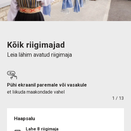
Kõik riigimajad
Leia lähim avatud riigimaja
Pühi ekraanil paremale või vasakule
et liikuda maakondade vahel
1
/
13
Haapsalu
Lahe 8 riigimaja