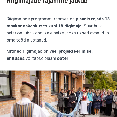
Riigimajade rajamine jätkub
Riigimajade programmi raames on
plaanis rajada 13
maakonnakeskuses kuni 18 riigimaja
. Suur hulk
neist on juba kohalike elanike jaoks uksed avanud ja
oma tööd alustanud.
Mitmed riigimajad on veel
projekteerimisel
,
ehituses
või täpse plaani
ootel
.